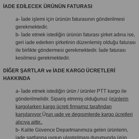
İADE EDİLECEK ÜRÜNÜN FATURASI
a- İade işlemi için ürünün faturasının gönderilmesi
gerekmektedir.
b- İade etmek istediğin ürünün faturası şirket adına ise,
geri iade ederken şirketinin düzenlemiş olduğu faturası
ile birlikte göndermesi gerekmektedir. İade faturası
kesilmesi gerekmektedir.
DİĞER ŞARTLAR ve İADE KARGO ÜCRETLERİ
HAKKINDA
a- İade etmek istediğin ürün / ürünler PTT kargo ile
gönderilmelidir. Sipariş etmmiş olduğunuz ü
rünlerin
kargolarken kargo ücreti firmamız tarafından
karşılanıyor
Ü
run ıade ve degısımlerde kargo ücretleri
alıcıya aittir..
b- Kalite Güvence Departmanımıza gelen ürünlerin,
iade şartlarına uygun ulaştırılması durumunda ürün