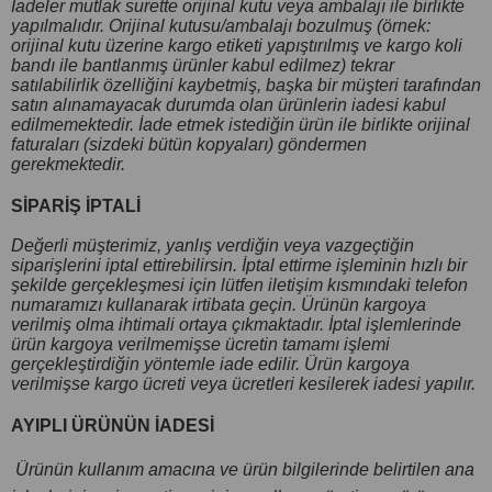
İadeler mutlak surette orijinal kutu veya ambalajı ile birlikte
yapılmalıdır. Orijinal kutusu/ambalajı bozulmuş (örnek:
orijinal kutu üzerine kargo etiketi yapıştırılmış ve kargo koli
bandı ile bantlanmış ürünler kabul edilmez) tekrar
satılabilirlik özelliğini kaybetmiş, başka bir müşteri tarafından
satın alınamayacak durumda olan ürünlerin iadesi kabul
edilmemektedir. İade etmek istediğin ürün ile birlikte orijinal
faturaları (sizdeki bütün kopyaları) göndermen
gerekmektedir.
SİPARİŞ İPTALİ
Değerli müşterimiz, yanlış verdiğin veya vazgeçtiğin
siparişlerini iptal ettirebilirsin. İptal ettirme işleminin hızlı bir
şekilde gerçekleşmesi için lütfen iletişim kısmındaki telefon
numaramızı kullanarak irtibata geçin. Ürünün kargoya
verilmiş olma ihtimali ortaya çıkmaktadır. İptal işlemlerinde
ürün kargoya verilmemişse ücretin tamamı işlemi
gerçekleştirdiğin yöntemle iade edilir. Ürün kargoya
verilmişse kargo ücreti veya ücretleri kesilerek iadesi yapılır.
AYIPLI ÜRÜNÜN İADESİ
Ürünün kullanım amacına ve ürün bilgilerinde belirtilen ana