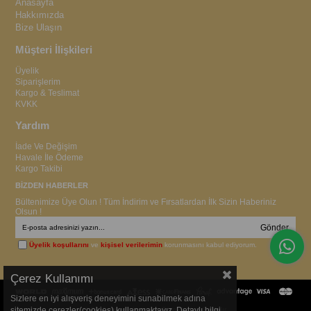
Anasayfa
Hakkımızda
Bize Ulaşın
Müşteri İlişkileri
Üyelik
Siparişlerim
Kargo & Teslimat
KVKK
Yardım
İade Ve Değişim
Havale İle Ödeme
Kargo Takibi
BİZDEN HABERLER
Bültenimize Üye Olun ! Tüm İndirim ve Fırsatlardan İlk Sizin Haberiniz
Olsun !
Gönder
Üyelik koşullarını
ve
kişisel verilerimin
korunmasını kabul ediyorum.
Çerez Kullanımı
Sizlere en iyi alışveriş deneyimini sunabilmek adına
sitemizde çerezler(cookies) kullanmaktayız. Detaylı bilgi
© 2015
ervagiyim.com
- Tüm Hakları Saklıdır.