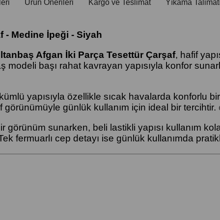
eri
Ürün Önerileri
Kargo ve Teslimat
Yıkama Talimat
 - Medine İpeği - Siyah
ltanbaş Afgan İki Parça Tesettür Çarşaf
, hafif yapı
aş modeli başı rahat kavrayan yapısıyla konfor sunar
kümlü yapısıyla özellikle sıcak havalarda konforlu bi
 görünümüyle günlük kullanım için ideal bir tercihtir.
bir görünüm sunarken, beli lastikli yapısı kullanım kola
ek fermuarlı cep detayı ise günlük kullanımda pratikl