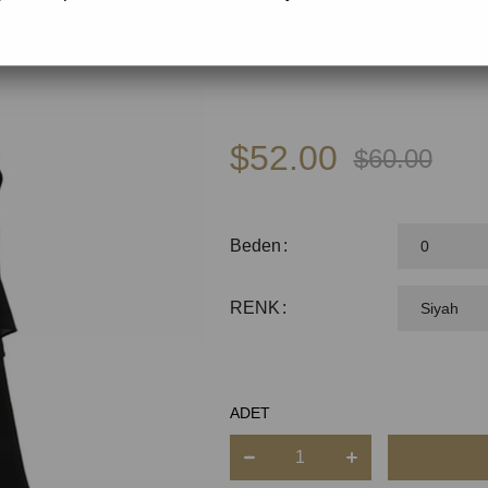
🚚
Tahmini Kargoya Veriliş:
3 İş Günü
🔒
Güvenli Ödeme
$52.00
$60.00
Beden
RENK
ADET