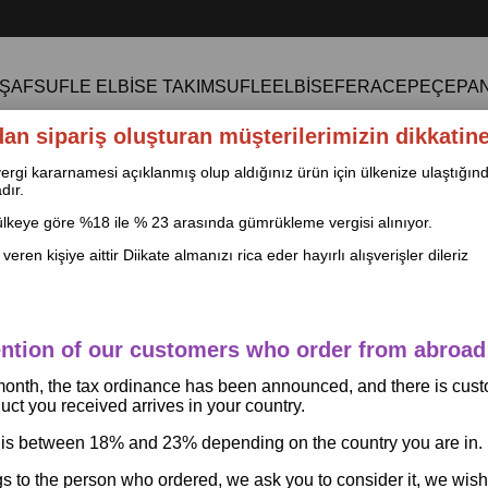
ŞAF
SUFLE ELBİSE TAKIM
SUFLE
ELBİSE
FERACE
PEÇE
PA
dan sipariş oluşturan müşterilerimizin dikkatine
le vergi kararnamesi açıklanmış olup aldığınız ürün için ülkenize ulaştığ
dır.
keye göre %18 ile % 23 arasında gümrükleme vergisi alınıyor.
 veren kişiye aittir Diikate almanızı rica eder hayırlı alışverişler dileriz
ention of our customers who order from abroad
Sultanbaş Afgan İki Parça
 month, the tax ordinance has been announced, and there is cus
Siyah
ct you received arrives in your country.
is between 18% and 23% depending on the country you are in.
Sultanbaş Afgan İki Parça Tesettür Çar
konfor sunar. Sultanbaş tasarımı,
kloş (
gs to the person who ordered, we ask you to consider it, we wis
ve
gipe veya Sandy manşeti
ile günlük k