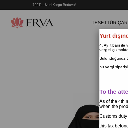
799TL Üzeri Kargo Bedava!
TESETTÜR ÇAR
Yurt dışın
4. Ay itibarii i
vergisi çıkmakta
Bulunduğunuz ül
bu vergi siparişi
To the att
As of the 4th
when the produ
Customs duty 
this tax belon