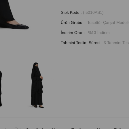
Stok Kodu
(İ5010AS1)
Ürün Grubu :
Tesettür Çarşaf Modell
İndirim Oranı
:
%
13
İndirim
Tahmini Teslim Süresi
:
3 Tahmini Tesl