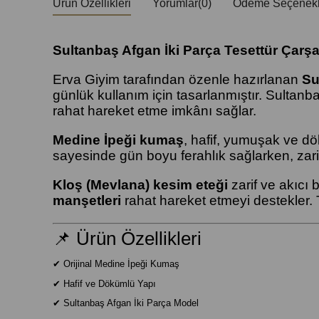
Ürün Özellikleri
Yorumlar
(0)
Ödeme Seçenekl
Sultanbaş Afgan İki Parça Tesettür Çarşaf
Erva Giyim tarafından özenle hazırlanan
Su
günlük kullanım için tasarlanmıştır. Sultanb
rahat hareket etme imkânı sağlar.
Medine İpeği kumaş
, hafif, yumuşak ve dö
sayesinde gün boyu ferahlık sağlarken, zarif
Kloş (Mevlana) kesim eteği
zarif ve akıcı 
manşetleri
rahat hareket etmeyi destekler. T
📌 Ürün Özellikleri
✔ Orijinal Medine İpeği Kumaş
✔ Hafif ve Dökümlü Yapı
✔ Sultanbaş Afgan İki Parça Model