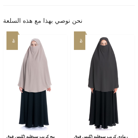
نحن نوصي بهذا مع هذه السلعة
بيع
بيع
رمادي كريب سوفليه (يُلبس فوق
بيج كريب سوفليه (يُلبس فوق