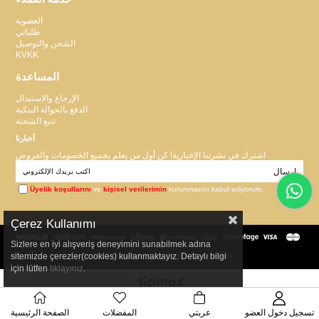
العضوية
طلباتي
الشحن والتوصيل
KVKK
المساعدة
الإرجاع والاستبدال
الدفع بالحوالة البنكية
تتبع الشحنة
أخبارنا
اشترك في نشرتنا الإخبارية! كن أول من يعلم بجميع الخصومات والعروض
إرسال
Üyelik koşullarını
ve
kişisel verilerimin
korunmasını kabul ediyorum.
Çerez Kullanımı
Sizlere en iyi alışveriş deneyimini sunabilmek adına
sitemizde çerezler(cookies) kullanmaktayız. Detaylı bilgi
© 2015
ervagiyim.com
- Tüm Hakları Saklıdır.
için lütfen
tıklayınız
.
عربتي
المفضلات
الصفحة الرئيسية
تسجيل دخول العضو