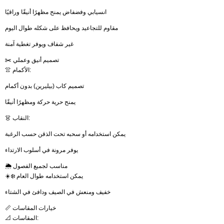
انسيابي وفضفاض يمنح مظهرًا أنيقًا وراقيًا
مقاوم للتجاعيد ويحافظ على شكله طوال اليوم
غير شفاف ويوفر تغطية آمنة
✂️ تصميم أنيق وعملي
👚 الأكمام:
تصميم كاب (بيليرين) بدون أكمام
يمنح حرية حركة ومظهرًا أنيقًا
👗 النقاب:
يمكن استخدامه أو سحبه تحت الذقن حسب الرغبة
يوفر مرونة في أسلوب الارتداء
🌦️ مناسب لجميع الفصول
☀️❄️ يمكن استخدامه طوال العام
خفيف ومنعش في الصيف ودافئ في الشتاء
📏 خيارات المقاسات
📐 المقاسات: