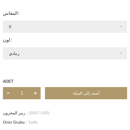
المقاس
لون
ADET
(5007-GRİ)
رمز المخزون
Ürün Grubu :
Sufle