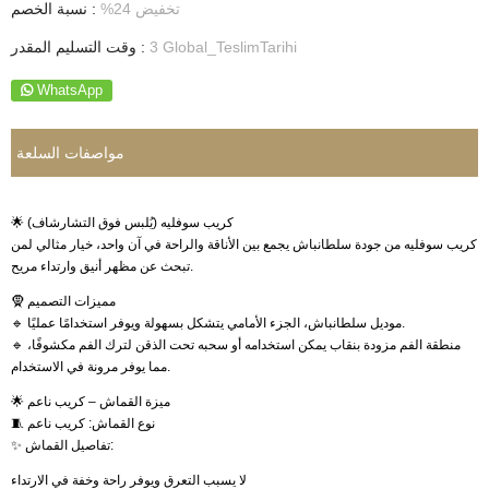
تخفيض
24
%
:
نسبة الخصم
3 Global_TeslimTarihi
:
وقت التسليم المقدر
WhatsApp
مواصفات السلعة
🌟 كريب سوفليه (يُلبس فوق التشارشاف)
كريب سوفليه من جودة سلطانباش يجمع بين الأناقة والراحة في آن واحد، خيار مثالي لمن
تبحث عن مظهر أنيق وارتداء مريح.
🧕 مميزات التصميم
🔹 موديل سلطانباش، الجزء الأمامي يتشكل بسهولة ويوفر استخدامًا عمليًا.
🔹 منطقة الفم مزودة بنقاب يمكن استخدامه أو سحبه تحت الذقن لترك الفم مكشوفًا،
مما يوفر مرونة في الاستخدام.
🌟 ميزة القماش – كريب ناعم
🧵 نوع القماش: كريب ناعم
✨ تفاصيل القماش:
لا يسبب التعرق ويوفر راحة وخفة في الارتداء