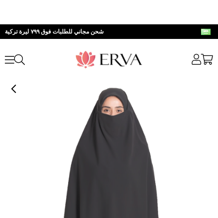
شحن مجاني للطلبات فوق ٧٩٩ ليرة تركية