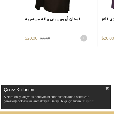
ي فاتح
فستان أيروبين بني بياقة مستقيمة
$20.00
$20.0
$30.00
Çerez Kullanımı
Sizlere en iyi alışveriş deneyimini sunabilmek adına sitemizde
çerezler(cookies) kullanmaktayız. Detaylı bilgi için lütfen
tıklayınız
.