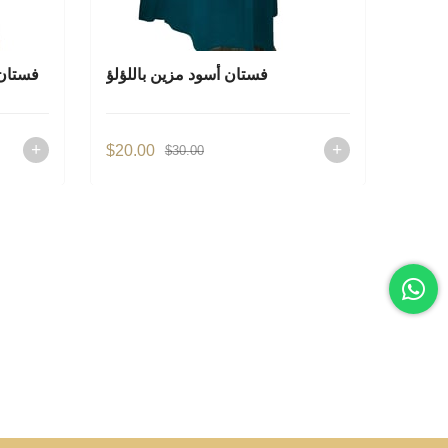
للؤلؤ
فستان أسود مزين باللؤلؤ
فستان 
$20.00
$20.0
$30.00