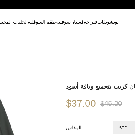
بونشو
نقاب
فيراجة
فستان
سوفليه
طقم السوفليه
الجلباب المحت
ن كريب بتجميع وياقة أسود
$37.00
$45.00
المقاس