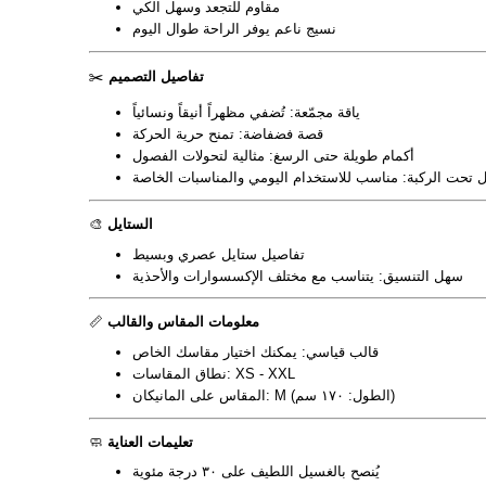
مقاوم للتجعد وسهل الكي
نسيج ناعم يوفر الراحة طوال اليوم
تفاصيل التصميم
✂️
ياقة مجمّعة: تُضفي مظهراً أنيقاً ونسائياً
قصة فضفاضة: تمنح حرية الحركة
أكمام طويلة حتى الرسغ: مثالية لتحولات الفصول
 تحت الركبة: مناسب للاستخدام اليومي والمناسبات الخاصة
الستايل
🎨
تفاصيل ستايل عصري وبسيط
سهل التنسيق: يتناسب مع مختلف الإكسسوارات والأحذية
معلومات المقاس والقالب
📏
قالب قياسي: يمكنك اختيار مقاسك الخاص
نطاق المقاسات: XS - XXL
المقاس على المانيكان: M (الطول: ١٧٠ سم)
تعليمات العناية
🧼
يُنصح بالغسيل اللطيف على ٣٠ درجة مئوية