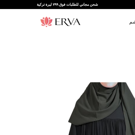
شحن مجاني للطلبات فوق ٧٩٩ ليرة تركية
شم