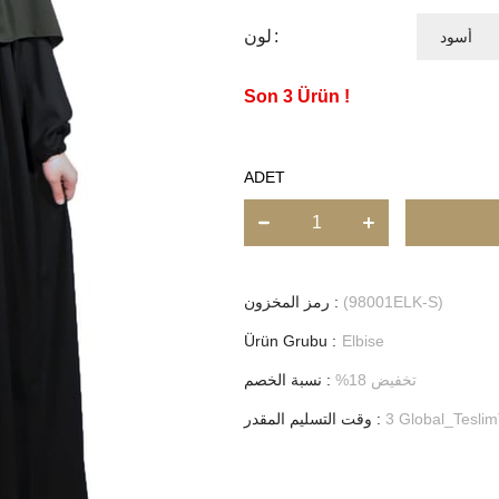
لون
3
ADET
(98001ELK-S)
رمز المخزون
Ürün Grubu :
Elbise
تخفيض
18
%
:
نسبة الخصم
3 Global_Teslim
:
وقت التسليم المقدر