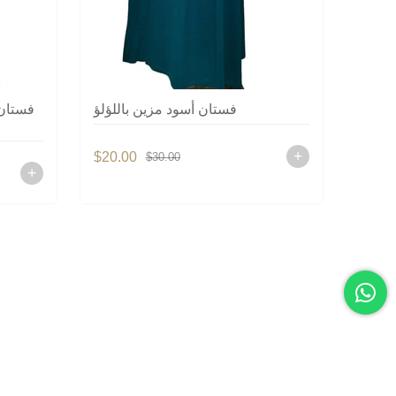
للؤلؤ
فستان أسود مزين باللؤلؤ
فستان 
$20.00
$20.0
$30.00