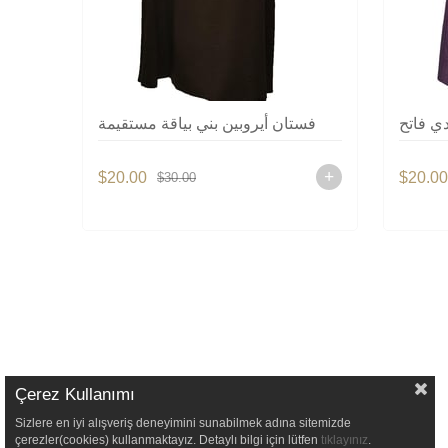
ي فاتح
فستان أيروبين بني بياقة مستقيمة
$20.00
$20.0
$30.00
Çerez Kullanımı
Sizlere en iyi alışveriş deneyimini sunabilmek adına sitemizde
çerezler(cookies) kullanmaktayız. Detaylı bilgi için lütfen
tıklayınız
.