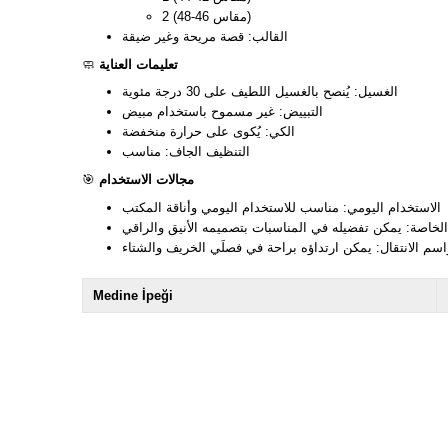
2 (مقاس 46-48)
القالب: قصة مريحة وغير ضيقة
تعليمات العناية
🧼
الغسيل: يُنصح بالغسيل اللطيف على 30 درجة مئوية
التبييض: غير مسموح باستخدام مبيض
الكي: يُكوى على حرارة منخفضة
التنظيف الجاف: مناسب
مجالات الاستخدام
🎯
الاستخدام اليومي: مناسب للاستخدام اليومي وأناقة المكتب
الخاصة: يمكن تفضيله في المناسبات بتصميمه الأنيق والراقي
سم الانتقال: يمكن ارتداؤه براحة في فصلَي الخريف والشتاء
Medine İpeği