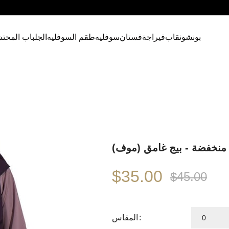
بونشو
نقاب
فيراجة
فستان
سوفليه
طقم السوفليه
الجلباب المحت
 منخفضة - بيج غامق (موف)
$35.00
$45.00
المقاس