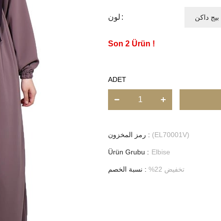
لون
2
ADET
(EL70001V)
رمز المخزون
Ürün Grubu :
Elbise
تخفيض
22
%
:
نسبة الخصم