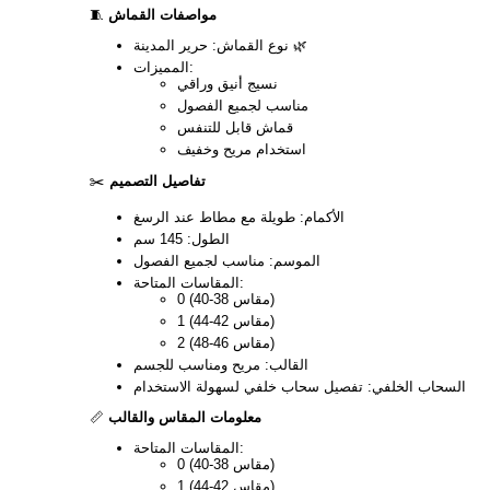
مواصفات القماش
🧵
نوع القماش: حرير المدينة 🌿
المميزات:
نسيج أنيق وراقي
مناسب لجميع الفصول
قماش قابل للتنفس
استخدام مريح وخفيف
تفاصيل التصميم
✂️
الأكمام: طويلة مع مطاط عند الرسغ
الطول: 145 سم
الموسم: مناسب لجميع الفصول
المقاسات المتاحة:
0 (مقاس 38-40)
1 (مقاس 42-44)
2 (مقاس 46-48)
القالب: مريح ومناسب للجسم
السحاب الخلفي: تفصيل سحاب خلفي لسهولة الاستخدام
معلومات المقاس والقالب
📏
المقاسات المتاحة:
0 (مقاس 38-40)
1 (مقاس 42-44)