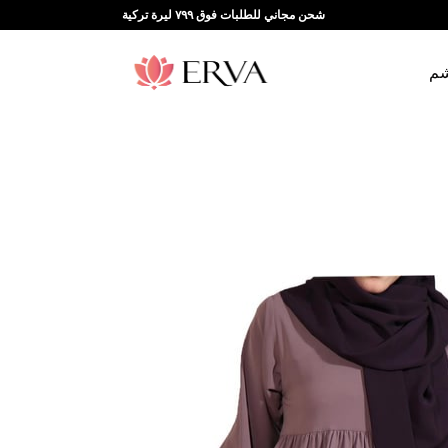
شحن مجاني للطلبات فوق ٧٩٩ ليرة تركية
شم