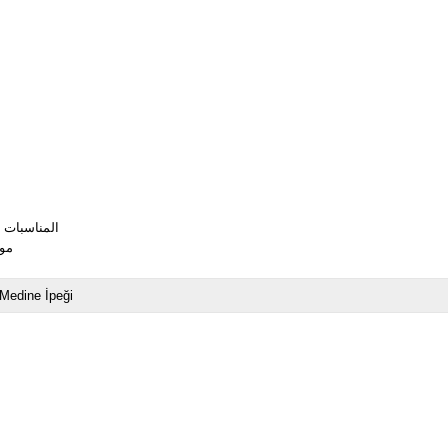
المناسبات 
موا
Medine İpeği