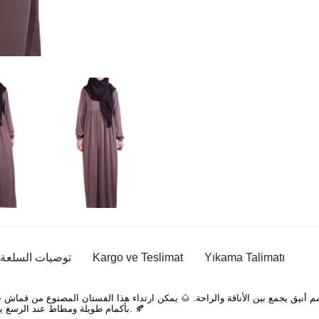
Yıkama Talimatı
Kargo ve Teslimat
توصيات السلعة
نيق يجمع بين الأناقة والراحة. 🌰 يمكن ارتداء هذا الفستان المصنوع من قماش حر
بأكمام طويلة ومطاط عند الرسغ يجعله مريحاً في الارتداء والخلع. السحاب الخلفي يوفر استخداماً عملياً. 🍂