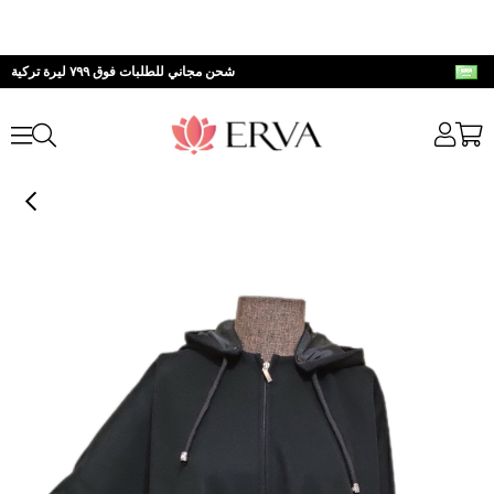
شحن مجاني للطلبات فوق ٧٩٩ ليرة تركية