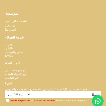
المؤسسة
الصفحة الرئيسية
من نحن
اتصل بنا
خدمة العملاء
العضوية
طلباتي
الشحن والتوصيل
KVKK
المساعدة
الإرجاع والاستبدال
الدفع بالحوالة البنكية
تتبع الشحنة
أخبارنا
اشترك في نشرتنا الإخبارية! كن أول من يعلم بجميع الخصومات والعروض
إرسال
Üyelik koşullarını
ve
kişisel verilerimin
korunmasını kabul ediyorum.