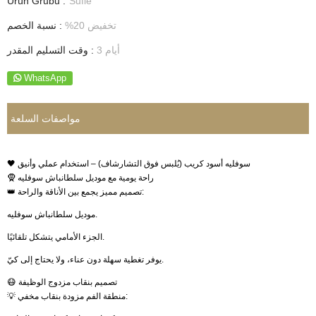
Ürün Grubu :
Sufle
تخفيض
20
%
:
نسبة الخصم
3 أيام
:
وقت التسليم المقدر
WhatsApp
مواصفات السلعة
🖤 سوفليه أسود كريب (يُلبس فوق التشارشاف) – استخدام عملي وأنيق
🧕 راحة يومية مع موديل سلطانباش سوفليه
👑 تصميم مميز يجمع بين الأناقة والراحة:
موديل سلطانباش سوفليه.
الجزء الأمامي يتشكل تلقائيًا.
يوفر تغطية سهلة دون عناء، ولا يحتاج إلى كيّ.
😷 تصميم بنقاب مزدوج الوظيفة
💡 منطقة الفم مزودة بنقاب مخفي: