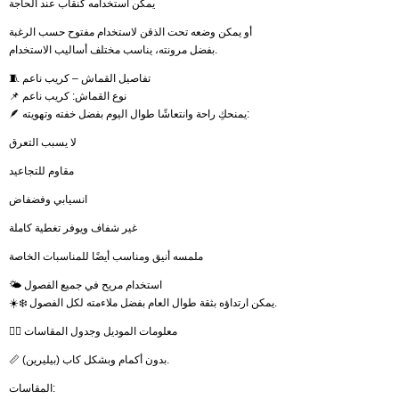
يمكن استخدامه كنقاب عند الحاجة
أو يمكن وضعه تحت الذقن لاستخدام مفتوح حسب الرغبة
بفضل مرونته، يناسب مختلف أساليب الاستخدام.
🧵 تفاصيل القماش – كريب ناعم
📌 نوع القماش: كريب ناعم
🪶 يمنحكِ راحة وانتعاشًا طوال اليوم بفضل خفته وتهويته:
لا يسبب التعرق
مقاوم للتجاعيد
انسيابي وفضفاض
غير شفاف ويوفر تغطية كاملة
ملمسه أنيق ومناسب أيضًا للمناسبات الخاصة
🌤️ استخدام مريح في جميع الفصول
☀️❄️ يمكن ارتداؤه بثقة طوال العام بفضل ملاءمته لكل الفصول.
🧍‍♀️ معلومات الموديل وجدول المقاسات
📏 بدون أكمام وبشكل كاب (بيليرين).
المقاسات: