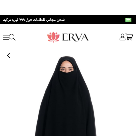
شحن مجاني للطلبات فوق ٧٩٩ ليرة تركية