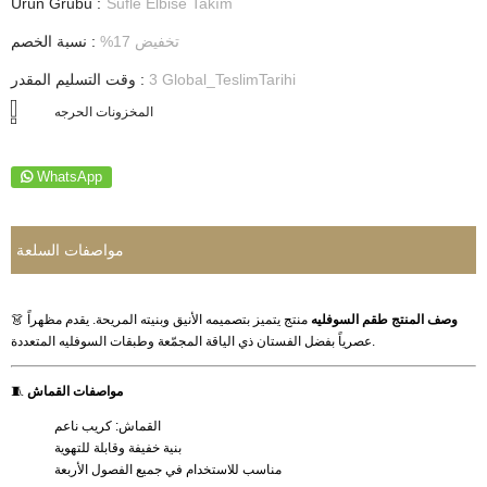
Ürün Grubu :
Sufle Elbise Takım
تخفيض
17
%
:
نسبة الخصم
3 Global_TeslimTarihi
:
وقت التسليم المقدر
WhatsApp
مواصفات السلعة
وصف المنتج
طقم السوفليه
منتج يتميز بتصميمه الأنيق وبنيته المريحة. يقدم مظهراً
👗
عصرياً بفضل الفستان ذي الياقة المجمّعة وطبقات السوفليه المتعددة.
مواصفات القماش
🧵
القماش: كريب ناعم
بنية خفيفة وقابلة للتهوية
مناسب للاستخدام في جميع الفصول الأربعة