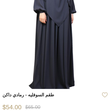
طقم السوفليه - رمادي داكن
$54.00
$65.00