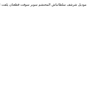
موديل شرشف سلطانباش المحتشم سوبر سوفت قطعتان يلفت الأنظ