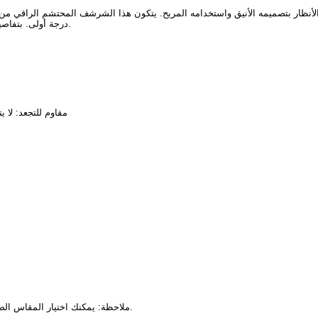
ار بتصميمه الأنيق واستخدامه المريح. يتكون هذا الشرشف المحتشم الراقي من
درجة أولى. بتفاصيل الكم المزرر وتصميم التنورة الواسعة يجمع بين الأناقة والراحة معاً.
مقاوم للتجعد: لا 
ملاحظة: يمكنك اختيار المقاس الصحيح بتحديد طولك ووزنك. يتوفر مقاس خاص للأوزان 90 كغ وما فوق.