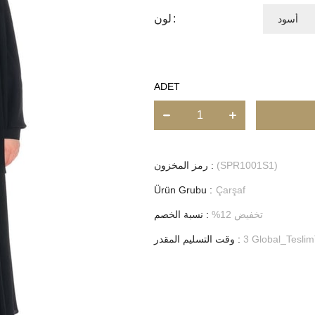
لون
ADET
(SPR1001S1)
رمز المخزون
Ürün Grubu :
Çarşaf
تخفيض
12
%
:
نسبة الخصم
3 Global_Teslim
:
وقت التسليم المقدر