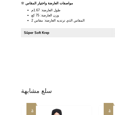
مواصفات العارضة واختيار المقاس
🌸
طول العارضة: 1.67م
وزن العارضة: 75 كغ
المقاس الذي ترتديه العارضة: مقاس 2
Süper Soft Krep
سلع مشابهة
بيع
بيع