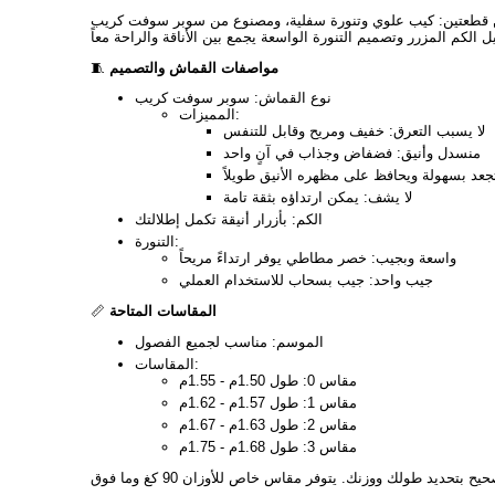
 قطعتين: كيب علوي وتنورة سفلية، ومصنوع من سوبر سوفت كريب
مواصفات القماش والتصميم
🧵
نوع القماش: سوبر سوفت كريب
المميزات:
لا يسبب التعرق: خفيف ومريح وقابل للتنفس
منسدل وأنيق: فضفاض وجذاب في آنٍ واحد
يتجعد بسهولة ويحافظ على مظهره الأنيق طويلاً
لا يشف: يمكن ارتداؤه بثقة تامة
الكم: بأزرار أنيقة تكمل إطلالتك
التنورة:
واسعة وبجيب: خصر مطاطي يوفر ارتداءً مريحاً
جيب واحد: جيب بسحاب للاستخدام العملي
المقاسات المتاحة
📏
الموسم: مناسب لجميع الفصول
المقاسات:
مقاس 0: طول 1.50م - 1.55م
مقاس 1: طول 1.57م - 1.62م
مقاس 2: طول 1.63م - 1.67م
مقاس 3: طول 1.68م - 1.75م