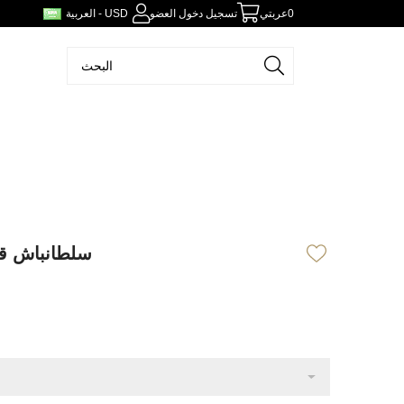
0
عربتي
تسجيل دخول العضو
العربية - USD
سلطانباش ق