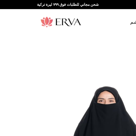
شحن مجاني للطلبات فوق ٧٩٩ ليرة تركية
شم