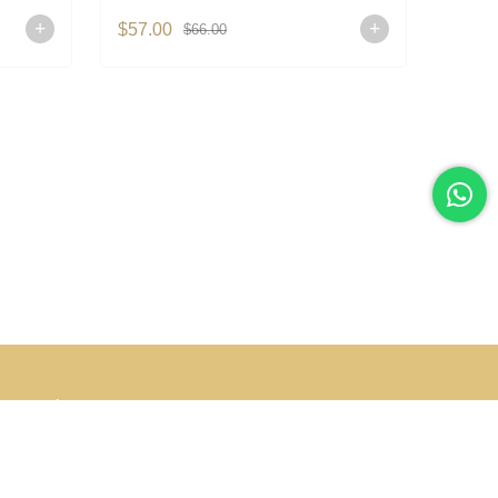
$57.00
$45.0
$66.00
أخبارنا
اشترك في نشرتنا الإخبارية! كن أول من يعلم بجميع
الخصومات والعروض
إرسال
Üyelik koşullarını
ve
kişisel verilerimin