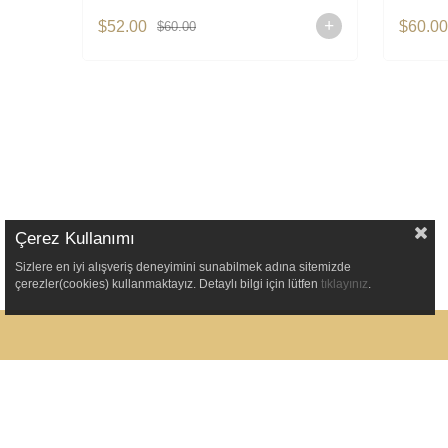
$52.00
$60.0
$60.00
Çerez Kullanımı
Sizlere en iyi alışveriş deneyimini sunabilmek adına sitemizde
çerezler(cookies) kullanmaktayız. Detaylı bilgi için lütfen
tıklayınız
.
ملاء
المؤسسة
ضوية
الصفحة الرئيسية
باتي
من نحن
وصيل
اتصل بنا