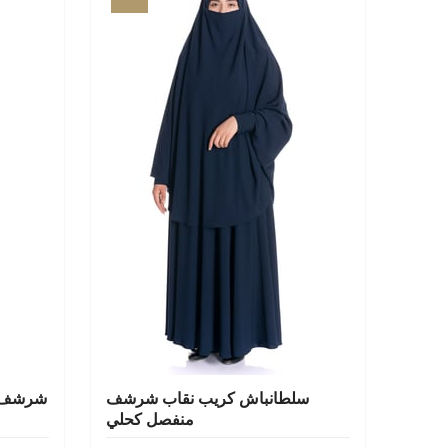
شرشف
سلطانباش كريب نقاب شرشف
شرشف ك
أسود
منفصل كحلي