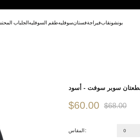
بونشو
نقاب
فيراجة
فستان
سوفليه
طقم السوفليه
الجلباب المحت
طعتان سوبر سوفت - أسود
$60.00
$68.00
المقاس