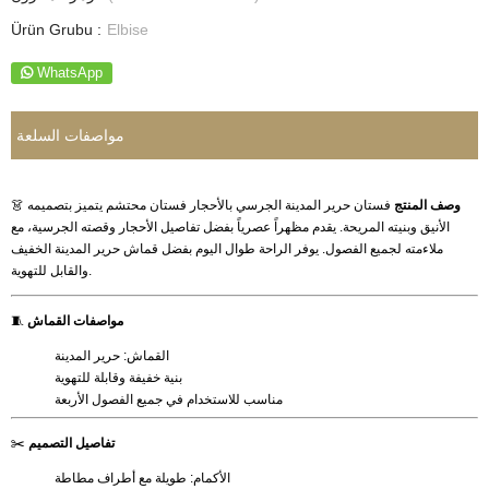
Ürün Grubu :
Elbise
WhatsApp
مواصفات السلعة
وصف المنتج
فستان حرير المدينة الجرسي بالأحجار فستان محتشم يتميز بتصميمه
👗
الأنيق وبنيته المريحة. يقدم مظهراً عصرياً بفضل تفاصيل الأحجار وقصته الجرسية، مع
ملاءمته لجميع الفصول. يوفر الراحة طوال اليوم بفضل قماش حرير المدينة الخفيف
والقابل للتهوية.
مواصفات القماش
🧵
القماش: حرير المدينة
بنية خفيفة وقابلة للتهوية
مناسب للاستخدام في جميع الفصول الأربعة
تفاصيل التصميم
✂️
الأكمام: طويلة مع أطراف مطاطة