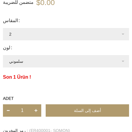
$0.00
متضمن للضريبة
المقاس
لون
1
ADET
(ER400001- SOMON)
رمز المخزون