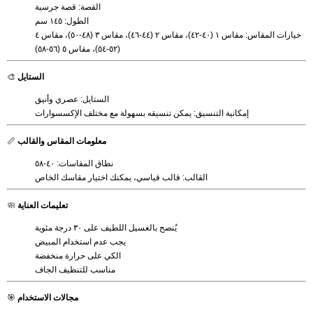
القصة: قصة جرسية
الطول: ١٤٥ سم
خيارات المقاس: مقاس ١ (٤٠-٤٢)، مقاس ٢ (٤٤-٤٦)، مقاس ٣ (٤٨-٥٠)، مقاس ٤
(٥٢-٥٤)، مقاس ٥ (٥٦-٥٨)
الستايل
🎨
الستايل: عصري وأنيق
إمكانية التنسيق: يمكن تنسيقه بسهولة مع مختلف الإكسسوارات
معلومات المقاس والقالب
📏
نطاق المقاسات: ٤٠-٥٨
القالب: قالب قياسي، يمكنك اختيار مقاسك الخاص
تعليمات العناية
🧼
يُنصح بالغسيل اللطيف على ٣٠ درجة مئوية
يجب عدم استخدام المبيض
الكي على حرارة منخفضة
مناسب للتنظيف الجاف
مجالات الاستخدام
🎯