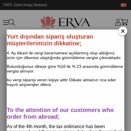
799TL Üzeri Kargo Bedava!
×
Yurt dışından sipariş oluşturan
müşterilerimizin dikkatine;
4. Ay itibarii ile vergi kararnamesi açıklanmış olup aldığınız
ürün için ülkenize ulaştığında gümrükleme vergisi çıkmaktadır.
Bulunduğunuz ülkeye göre %18 ile % 23 arasında gümrükleme
vergisi alınıyor.
bu vergi siparişi veren kişiye aittir Diikate almanızı rica eder
hayırlı alışverişler dileriz
To the attention of our customers who
order from abroad;
As of the 4th month, the tax ordinance has been