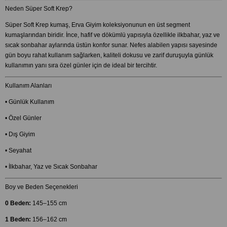
Neden Süper Soft Krep?
Süper Soft Krep kumaş, Erva Giyim koleksiyonunun en üst segment
kumaşlarından biridir. İnce, hafif ve dökümlü yapısıyla özellikle ilkbahar, yaz ve
sıcak sonbahar aylarında üstün konfor sunar. Nefes alabilen yapısı sayesinde
gün boyu rahat kullanım sağlarken, kaliteli dokusu ve zarif duruşuyla günlük
kullanımın yanı sıra özel günler için de ideal bir tercihtir.
Kullanım Alanları
• Günlük Kullanım
• Özel Günler
• Dış Giyim
• Seyahat
• İlkbahar, Yaz ve Sıcak Sonbahar
Boy ve Beden Seçenekleri
0 Beden:
145–155 cm
1 Beden:
156–162 cm