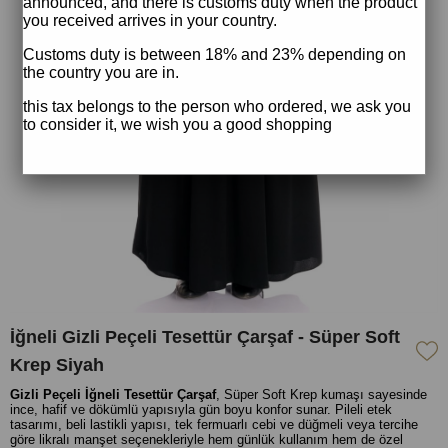
announced, and there is customs duty when the product
you received arrives in your country.
Customs duty is between 18% and 23% depending on
the country you are in.
this tax belongs to the person who ordered, we ask you
to consider it, we wish you a good shopping
İğneli Gizli Peçeli Tesettür Çarşaf - Süper Soft
Krep Siyah
Gizli Peçeli İğneli Tesettür Çarşaf
, Süper Soft Krep kumaşı sayesinde
ince, hafif ve dökümlü yapısıyla gün boyu konfor sunar. Pileli etek
tasarımı, beli lastikli yapısı, tek fermuarlı cebi ve düğmeli veya tercihe
göre likralı manşet seçenekleriyle hem günlük kullanım hem de özel