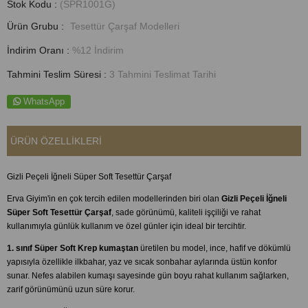
Stok Kodu
(SPR1001G)
Ürün Grubu :
Tesettür Çarşaf Modelleri
İndirim Oranı
:
%
12
İndirim
Tahmini Teslim Süresi
:
3 Tahmini Teslimat Tarihi
WhatsApp
ÜRÜN ÖZELLIKLERI
Gizli Peçeli İğneli Süper Soft Tesettür Çarşaf
Erva Giyim'in en çok tercih edilen modellerinden biri olan
Gizli Peçeli İğneli
Süper Soft Tesettür Çarşaf
, sade görünümü, kaliteli işçiliği ve rahat
kullanımıyla günlük kullanım ve özel günler için ideal bir tercihtir.
1. sınıf Süper Soft Krep kumaştan
üretilen bu model, ince, hafif ve dökümlü
yapısıyla özellikle ilkbahar, yaz ve sıcak sonbahar aylarında üstün konfor
sunar. Nefes alabilen kumaşı sayesinde gün boyu rahat kullanım sağlarken,
zarif görünümünü uzun süre korur.