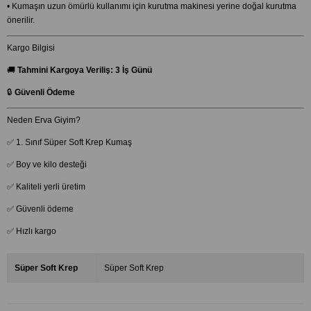
• Kumaşın uzun ömürlü kullanımı için kurutma makinesi yerine doğal kurutma
önerilir.
Kargo Bilgisi
🚚
Tahmini Kargoya Veriliş:
3 İş Günü
🔒
Güvenli Ödeme
Neden Erva Giyim?
✅ 1. Sınıf Süper Soft Krep Kumaş
✅ Boy ve kilo desteği
✅ Kaliteli yerli üretim
✅ Güvenli ödeme
✅ Hızlı kargo
Süper Soft Krep
Süper Soft Krep