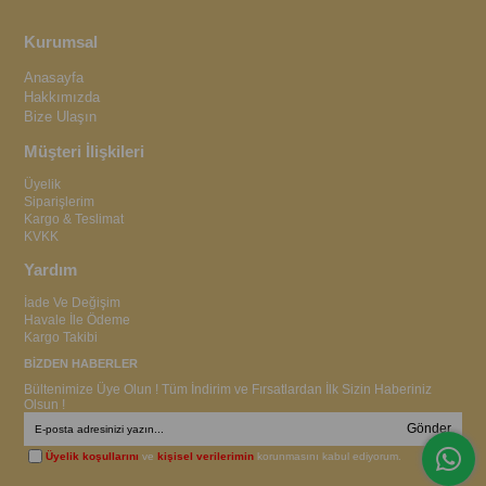
Kurumsal
Anasayfa
Hakkımızda
Bize Ulaşın
Müşteri İlişkileri
Üyelik
Siparişlerim
Kargo & Teslimat
KVKK
Yardım
İade Ve Değişim
Havale İle Ödeme
Kargo Takibi
BİZDEN HABERLER
Bültenimize Üye Olun ! Tüm İndirim ve Fırsatlardan İlk Sizin Haberiniz
Olsun !
Gönder
Üyelik koşullarını
ve
kişisel verilerimin
korunmasını kabul ediyorum.