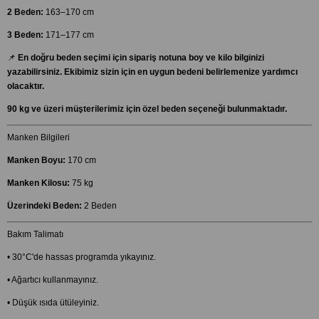
2 Beden:
163–170 cm
3 Beden:
171–177 cm
📌
En doğru beden seçimi için sipariş notuna boy ve kilo bilginizi
yazabilirsiniz. Ekibimiz sizin için en uygun bedeni belirlemenize yardımcı
olacaktır.
90 kg ve üzeri müşterilerimiz için özel beden seçeneği bulunmaktadır.
Manken Bilgileri
Manken Boyu:
170 cm
Manken Kilosu:
75 kg
Üzerindeki Beden:
2 Beden
Bakım Talimatı
• 30°C'de hassas programda yıkayınız.
• Ağartıcı kullanmayınız.
• Düşük ısıda ütüleyiniz.