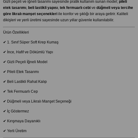
Gizli peçeli ve iğneli tasarımı sayesinde pratik kullanım sunan model;
pileli
etek tasarımı
,
beli lastikli yapısı
,
tek fermuarlı cebi
ve
düğmeli veya tercihe
göre likralı manşet seçenekleri
ile konfor ve şıklığı bir araya getirir. Kaliteli
dikişleri ve yerli üretimi sayesinde uzun yıllar güvenle kullanılabilir.
Ürün Özellikleri
✔ 1. Sınıf Süper Soft Krep Kumaş
✔ İnce, Hafif ve Dökümlü Yapı
✔ Gizli Peçeli İğneli Model
✔ Pileli Etek Tasarımı
✔ Beli Lastikli Rahat Kalıp
✔ Tek Fermuarlı Cep
✔ Düğmeli veya Likralı Manşet Seçeneği
✔ İç Göstermez
✔ Kırışmaya Dayanıklı
✔ Yerli Üretim