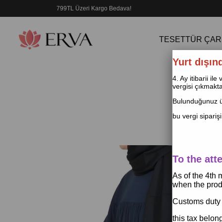
799TL Üzeri Kargo Bedava!
TESETTÜR ÇAR
Yurt dışın
4. Ay itibarii i
vergisi çıkmakta
Bulunduğunuz ül
bu vergi siparişi
To the att
As of the 4th
when the produ
Customs duty 
this tax belon