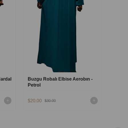
ardal
Buzgu Robalı Elbise Aerobın -
Buzgu 
Petrol
Gül K
$20.00
$20.00
$30.00