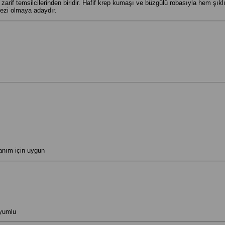
rif temsilcilerinden biridir. Hafif krep kumaşı ve büzgülü robasıyla hem şıklı
zi olmaya adaydır.
anım için uygun
uyumlu