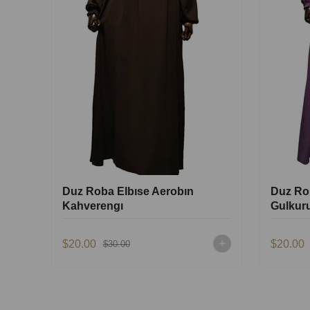
Duz Roba Elbıse Aerobın
Duz Ro
Kahverengı
Gulkur
$20.00
$20.00
$30.00