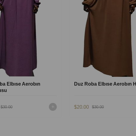
ba Elbıse Aerobın
Duz Roba Elbıse Aerobın H
usu
$20.00
$30.00
$30.00