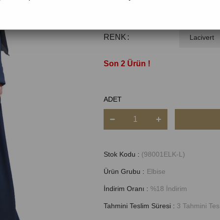
Beden
RENK
2
ADET
Stok Kodu
(98001ELK-L)
Ürün Grubu :
Elbise
İndirim Oranı
:
%
18
İndirim
Tahmini Teslim Süresi
:
3 Tahmini Tesl