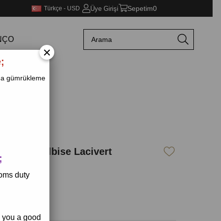
Sepetim
0
Üye Girişi
Türkçe - USD
NÇO
×
;
ında gümrükleme
 Robalı Elbise Lacivert
;
toms duty
h you a good