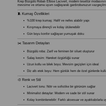
Krep Büzgülü Robalı Elbise Lacivert, modern tesettür modasının za
mevsime ve ortama uyum sağlayarak gardırobunuzun vazgeçilme
🧵 Kumaş Özellikleri
%100 krep kumaş: Hafif ve nefes alabilir yapı
Kırışmaya dirençli ve kolay ütülenebilir
Gün boyu konfor sağlayan yumuşak doku
✂️ Tasarım Detayları
Büzgülü roba: Zarif ve feminen bir siluet oluşturur
Salaş kesim: Hareket özgürlüğü sunar
Uzun kollu ve bilek boyu: Mevsim geçişleri için ideal
Diz altı etek boyu: Hem günlük hem de özel günlerde kull
🎨 Renk ve Stil
Lacivert tonu: Nötr ve sofistike bir görünüm sağlar
Minimalist detaylar: Modern ve sade bir stil sunar
Kolay kombinlenebilir: Farklı aksesuar ve ayakkabılarla 