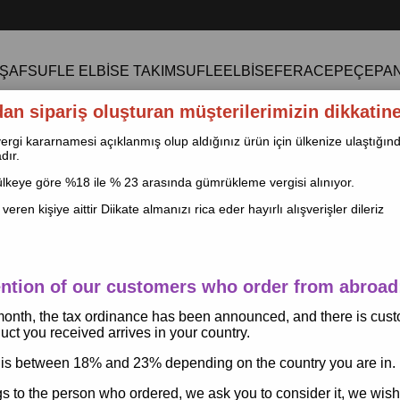
ŞAF
SUFLE ELBİSE TAKIM
SUFLE
ELBİSE
FERACE
PEÇE
PA
dan sipariş oluşturan müşterilerimizin dikkatine
le vergi kararnamesi açıklanmış olup aldığınız ürün için ülkenize ulaştığ
dır.
keye göre %18 ile % 23 arasında gümrükleme vergisi alınıyor.
 veren kişiye aittir Diikate almanızı rica eder hayırlı alışverişler dileriz
Normal Soft Krep Buzgülü
ention of our customers who order from abroad
Krep Buzgülü Robalı Elbise Lacivert
 month, the tax ordinance has been announced, and there is cus
ct you received arrives in your country.
$37.00
$45.00
is between 18% and 23% depending on the country you are in.
gs to the person who ordered, we ask you to consider it, we wis