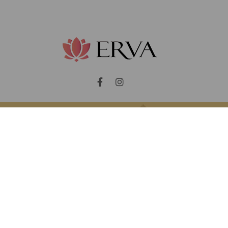
ri İlişkileri
Yardım
İade Ve Değişim
şlerim
Havale İle Ödeme
& Teslimat
Kargo Takibi