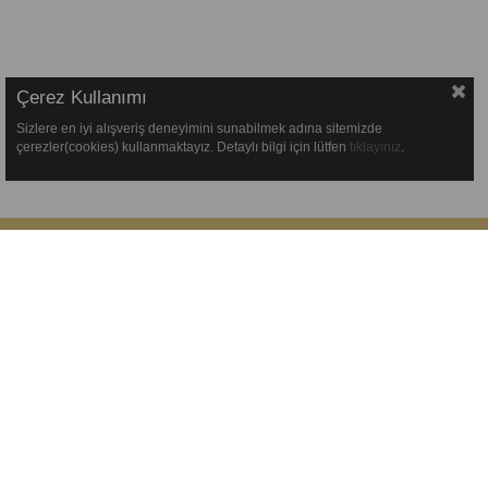
Çerez Kullanımı
Sizlere en iyi alışveriş deneyimini sunabilmek adına sitemizde
çerezler(cookies) kullanmaktayız. Detaylı bilgi için lütfen
tıklayınız
.
Kurumsal
Müşte
Anasayfa
Üyelik
Hakkımızda
Sipari
Bize Ulaşın
Kargo 
KVKK