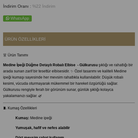
İndirim Oranı
:
%
22
İndirim
WhatsApp
ÜRÜN ÖZELLIKLERI
👗 Ürün Tanımı
Medine İpeği Düğme Detaylı Robalı Elbise - Gülkurusu
şıklığı ve rahatlığı bir
arada sunan zarif bir tesettür elbisesidir. ✨ Özel tasarımı ve kaliteli Medine
ipeği kumaşı sayesinde her mevsim rahatlıkla kullanılabilir. Düşük robalı
kesimi, vücuda oturmayarak mükemmel bir hareket özgürlüğü sağlar.
Gülkurusu rengiyle ferah bir görünüm sunar, günlük şıklığı kolayca
yakalamanızı sağlar. 🌿
🧵 Kumaş Özellikleri
Kumaş:
Medine ipeği
Yumuşak, hafif ve nefes alabilir
Dört mevsim rahat kullanım