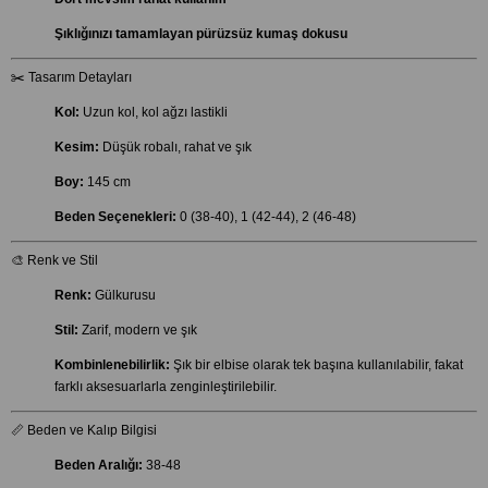
Şıklığınızı tamamlayan pürüzsüz kumaş dokusu
✂️ Tasarım Detayları
Kol:
Uzun kol, kol ağzı lastikli
Kesim:
Düşük robalı, rahat ve şık
Boy:
145 cm
Beden Seçenekleri:
0 (38-40), 1 (42-44), 2 (46-48)
🎨 Renk ve Stil
Renk:
Gülkurusu
Stil:
Zarif, modern ve şık
Kombinlenebilirlik:
Şık bir elbise olarak tek başına kullanılabilir, fakat
farklı aksesuarlarla zenginleştirilebilir.
📏 Beden ve Kalıp Bilgisi
Beden Aralığı:
38-48