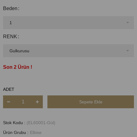
Beden
RENK
2
ADET
Stok Kodu
(EL60001-Gül)
Ürün Grubu :
Elbise