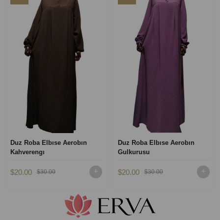
Duz Roba Elbıse Aerobın
Duz Roba Elbıse Aerobın
Kahverengı
Gulkurusu
$20.00
$20.00
$30.00
$30.00