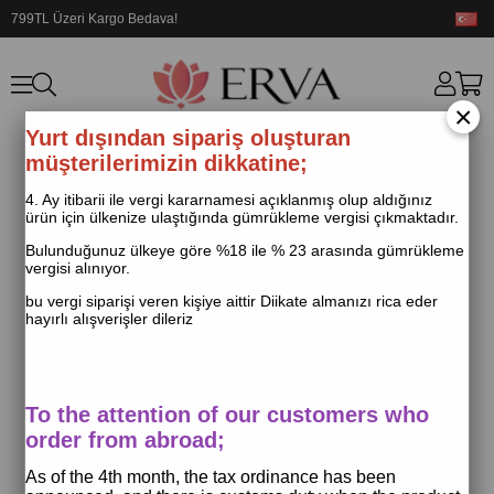
799TL Üzeri Kargo Bedava!
×
Yurt dışından sipariş oluşturan
müşterilerimizin dikkatine;
4. Ay itibarii ile vergi kararnamesi açıklanmış olup aldığınız
ürün için ülkenize ulaştığında gümrükleme vergisi çıkmaktadır.
Bulunduğunuz ülkeye göre %18 ile % 23 arasında gümrükleme
vergisi alınıyor.
bu vergi siparişi veren kişiye aittir Diikate almanızı rica eder
hayırlı alışverişler dileriz
To the attention of our customers who
order from abroad;
As of the 4th month, the tax ordinance has been