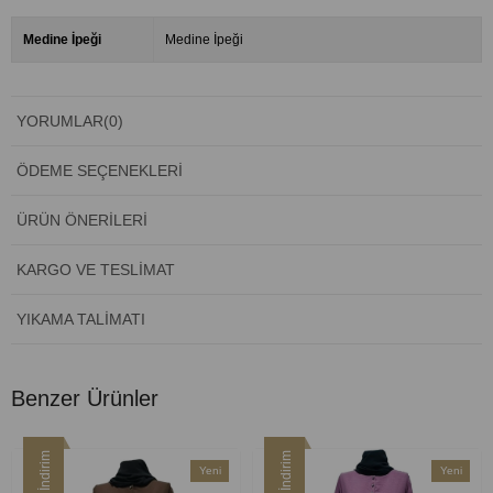
Medine İpeği
Medine İpeği
YORUMLAR
(0)
ÖDEME SEÇENEKLERI
ÜRÜN ÖNERILERI
KARGO VE TESLIMAT
YIKAMA TALIMATI
Benzer Ürünler
İndirim
İndirim
Yeni
Yeni
Ürün
Ürün