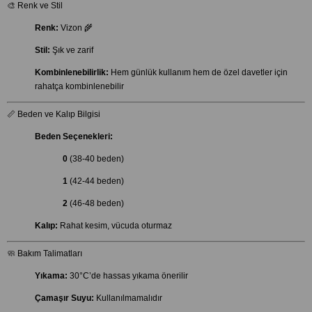
🎨 Renk ve Stil
Renk:
Vizon 🌾
Stil:
Şık ve zarif
Kombinlenebilirlik:
Hem günlük kullanım hem de özel davetler için
rahatça kombinlenebilir
📏 Beden ve Kalıp Bilgisi
Beden Seçenekleri:
0
(38-40 beden)
1
(42-44 beden)
2
(46-48 beden)
Kalıp:
Rahat kesim, vücuda oturmaz
🧼 Bakım Talimatları
Yıkama:
30°C’de hassas yıkama önerilir
Çamaşır Suyu:
Kullanılmamalıdır