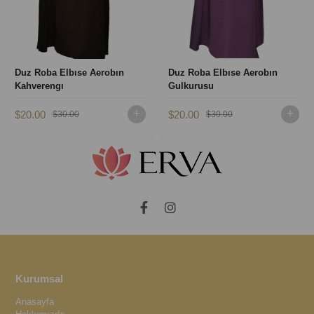
Duz Roba Elbıse Aerobın
Duz Roba Elbıse Aerobın
Kahverengı
Gulkurusu
$20.00
$20.00
$30.00
$30.00
Kurumsal
Anasayfa