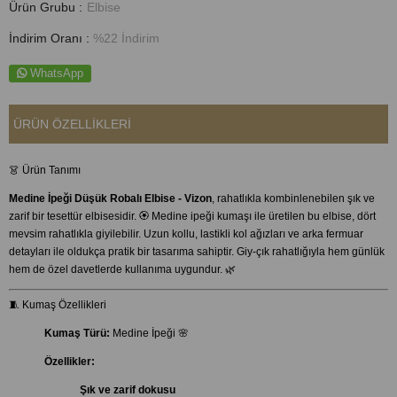
Ürün Grubu :
Elbise
İndirim Oranı
:
%
22
İndirim
WhatsApp
ÜRÜN ÖZELLIKLERI
👗 Ürün Tanımı
Medine İpeği Düşük Robalı Elbise - Vizon
, rahatlıkla kombinlenebilen şık ve
zarif bir tesettür elbisesidir. 🏵️ Medine ipeği kumaşı ile üretilen bu elbise, dört
mevsim rahatlıkla giyilebilir. Uzun kollu, lastikli kol ağızları ve arka fermuar
detayları ile oldukça pratik bir tasarıma sahiptir. Giy-çık rahatlığıyla hem günlük
hem de özel davetlerde kullanıma uygundur. 🌿
🧵 Kumaş Özellikleri
Kumaş Türü:
Medine İpeği 🌸
Özellikler:
Şık ve zarif dokusu