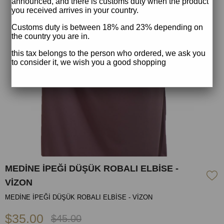
announced, and there is customs duty when the product
you received arrives in your country.
Customs duty is between 18% and 23% depending on
the country you are in.
this tax belongs to the person who ordered, we ask you
to consider it, we wish you a good shopping
MEDİNE İPEĞİ DÜŞÜK ROBALI ELBİSE -
VİZON
MEDİNE İPEĞİ DÜŞÜK ROBALI ELBİSE - VİZON
$35.00
$45.00