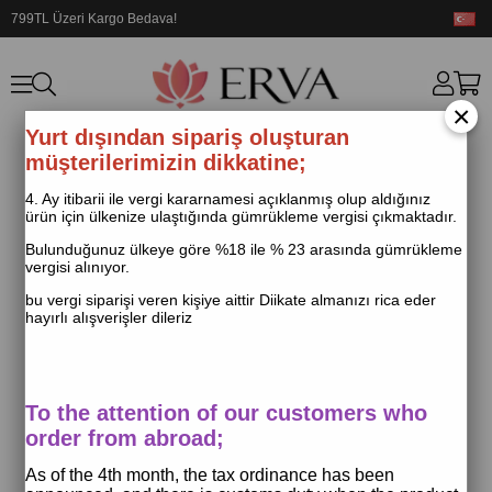
799TL Üzeri Kargo Bedava!
×
Yurt dışından sipariş oluşturan
müşterilerimizin dikkatine;
4. Ay itibarii ile vergi kararnamesi açıklanmış olup aldığınız
ürün için ülkenize ulaştığında gümrükleme vergisi çıkmaktadır.
Bulunduğunuz ülkeye göre %18 ile % 23 arasında gümrükleme
vergisi alınıyor.
bu vergi siparişi veren kişiye aittir Diikate almanızı rica eder
hayırlı alışverişler dileriz
To the attention of our customers who
order from abroad;
As of the 4th month, the tax ordinance has been