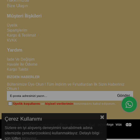
Hakkımızda
Bize Ulaşın
Müşteri İlişkileri
Üyelik
Siparişlerim
Kargo & Teslimat
KVKK
Yardım
İade Ve Değişim
Havale İle Ödeme
Kargo Takibi
BİZDEN HABERLER
Bültenimize Üye Olun ! Tüm İndirim ve Fırsatlardan İlk Sizin Haberiniz
Olsun !
Gönder
Üyelik koşullarını
ve
kişisel verilerimin
korunmasını kabul ediyorum.
Çerez Kullanımı
Sizlere en iyi alışveriş deneyimini sunabilmek adına
© 2015
ervagiyim.com
- Tüm Hakları Saklıdır.
sitemizde çerezler(cookies) kullanmaktayız. Detaylı bilgi
için lütfen
tıklayınız
.