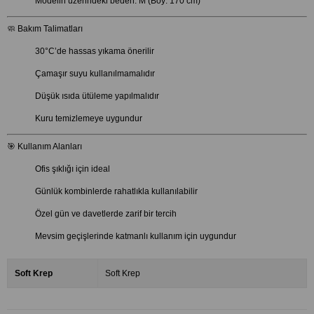
Modelin üzerindeki beden: M (Boy: 170 cm)
🧼 Bakım Talimatları
30°C’de hassas yıkama önerilir
Çamaşır suyu kullanılmamalıdır
Düşük ısıda ütüleme yapılmalıdır
Kuru temizlemeye uygundur
🎯 Kullanım Alanları
Ofis şıklığı için ideal
Günlük kombinlerde rahatlıkla kullanılabilir
Özel gün ve davetlerde zarif bir tercih
Mevsim geçişlerinde katmanlı kullanım için uygundur
Soft Krep
Soft Krep