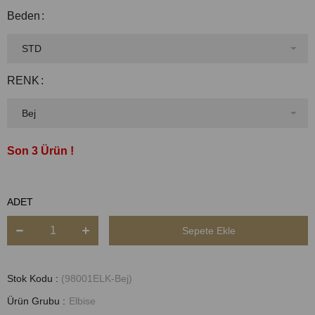
Beden
RENK
3
ADET
Stok Kodu
(98001ELK-Bej)
Ürün Grubu :
Elbise