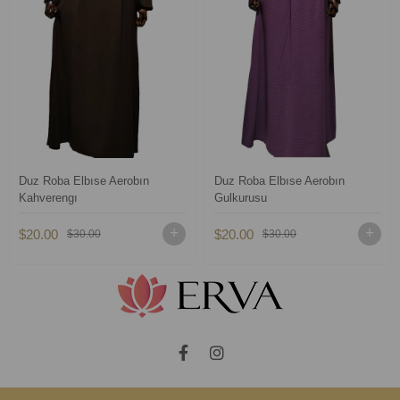
Duz Roba Elbıse Aerobın
Duz Roba Elbıse Aerobın
Kahverengı
Gulkurusu
$20.00
$20.00
$30.00
$30.00