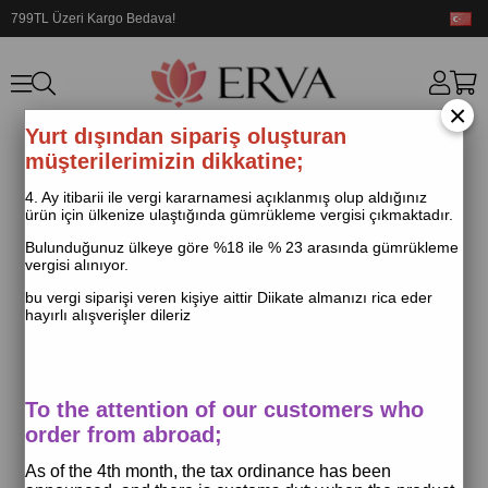
799TL Üzeri Kargo Bedava!
×
Yurt dışından sipariş oluşturan
müşterilerimizin dikkatine;
4. Ay itibarii ile vergi kararnamesi açıklanmış olup aldığınız
ürün için ülkenize ulaştığında gümrükleme vergisi çıkmaktadır.
Bulunduğunuz ülkeye göre %18 ile % 23 arasında gümrükleme
vergisi alınıyor.
bu vergi siparişi veren kişiye aittir Diikate almanızı rica eder
hayırlı alışverişler dileriz
To the attention of our customers who
order from abroad;
As of the 4th month, the tax ordinance has been