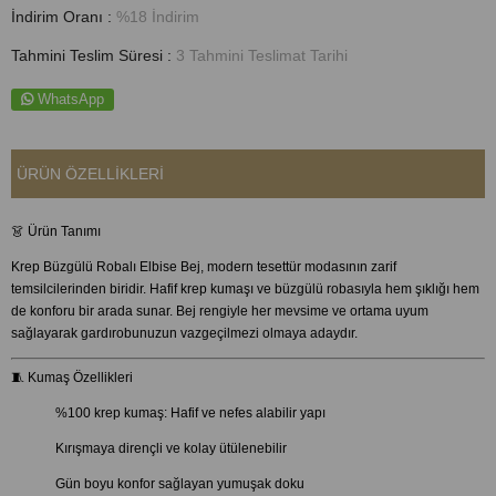
İndirim Oranı
:
%
18
İndirim
Tahmini Teslim Süresi
:
3 Tahmini Teslimat Tarihi
WhatsApp
ÜRÜN ÖZELLIKLERI
👗 Ürün Tanımı
Krep Büzgülü Robalı Elbise Bej, modern tesettür modasının zarif
temsilcilerinden biridir. Hafif krep kumaşı ve büzgülü robasıyla hem şıklığı hem
de konforu bir arada sunar. Bej rengiyle her mevsime ve ortama uyum
sağlayarak gardırobunuzun vazgeçilmezi olmaya adaydır.
🧵 Kumaş Özellikleri
%100 krep kumaş: Hafif ve nefes alabilir yapı
Kırışmaya dirençli ve kolay ütülenebilir
Gün boyu konfor sağlayan yumuşak doku