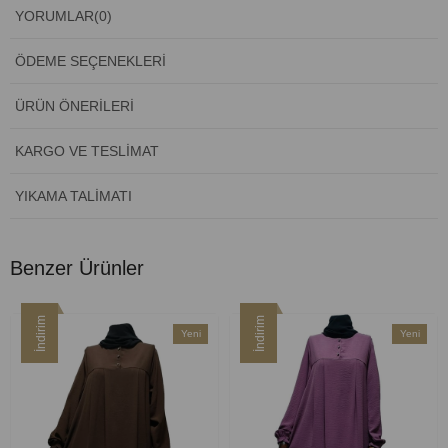
YORUMLAR
(0)
ÖDEME SEÇENEKLERI
ÜRÜN ÖNERILERI
KARGO VE TESLIMAT
YIKAMA TALIMATI
Benzer Ürünler
İndirim
İndirim
Yeni
Yeni
Ürün
Ürün