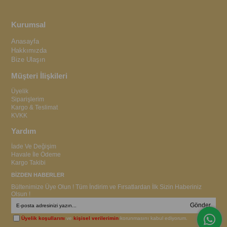
Kurumsal
Anasayfa
Hakkımızda
Bize Ulaşın
Müşteri İlişkileri
Üyelik
Siparişlerim
Kargo & Teslimat
KVKK
Yardım
İade Ve Değişim
Havale İle Ödeme
Kargo Takibi
BİZDEN HABERLER
Bültenimize Üye Olun ! Tüm İndirim ve Fırsatlardan İlk Sizin Haberiniz
Olsun !
Gönder
Üyelik koşullarını
ve
kişisel verilerimin
korunmasını kabul ediyorum.