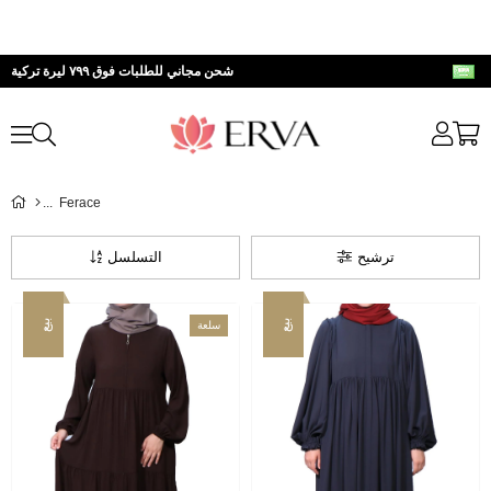
شحن مجاني للطلبات فوق ٧٩٩ ليرة تركية
Ferace
ترشيح
التسلسل
بيع
بيع
سلعة
جديدة