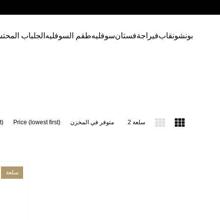
بونشو
نقاب
فيراجة
فستان
سوفليه
طقم السوفليه
الجلباب المحت
2 سلعة
متوفر في المخزن
Price (lowest first)
t)
سلعة
جديدة