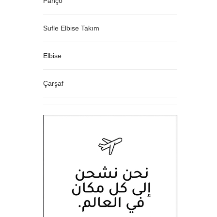
Panço
Sufle Elbise Takım
Elbise
Çarşaf
Tunik
Kampanyalar
Ferace