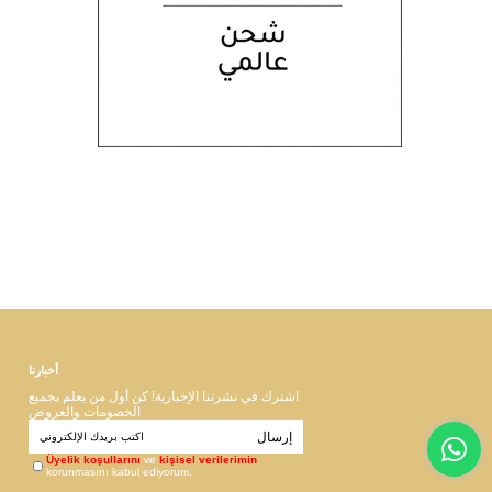
أخبارنا
اشترك في نشرتنا الإخبارية! كن أول من يعلم بجميع
الخصومات والعروض
إرسال
Üyelik koşullarını
ve
kişisel verilerimin
korunmasını kabul ediyorum.