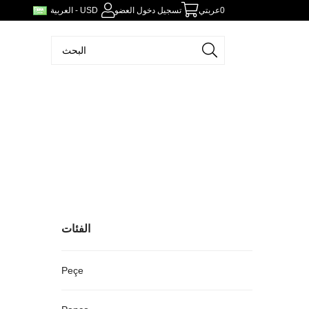
0
عربتي
تسجيل دخول العضو
العربية - USD
الفئات
Peçe