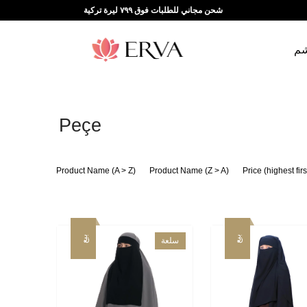
شحن مجاني للطلبات فوق ٧٩٩ ليرة تركية
شم
Peçe
Product Name (A > Z)
Product Name (Z > A)
Price (highest firs
بيع
بيع
سلعة
جديدة